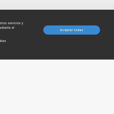
tros servicios y
ediante el
Aceptar todas
okies
 Madrid