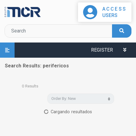
ACCESS
USERS
REGISTER
Search Results: perifericos
0
Results
Cargando resultados