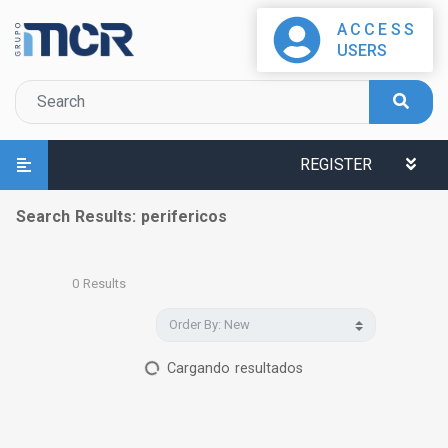
ACCESS
USERS
REGISTER
Search Results: perifericos
0
Results
Cargando resultados