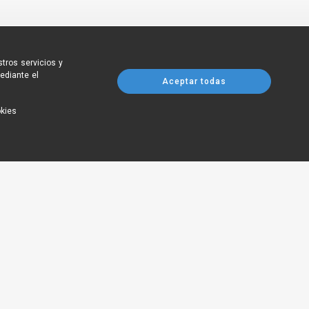
tros servicios y
ediante el
Aceptar todas
okies
 Madrid